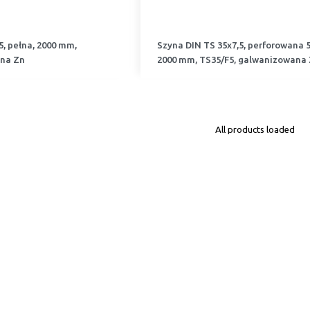
5, pełna, 2000 mm,
Szyna DIN TS 35x7,5, perforowana 5
ana Zn
2000 mm, TS35/F5, galwanizowana
All products loaded