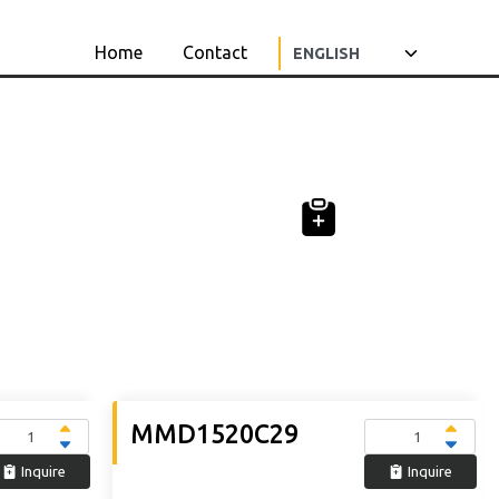
Home
Contact
Product code
Product cl
MMD1520C29
Inquire
Inquire