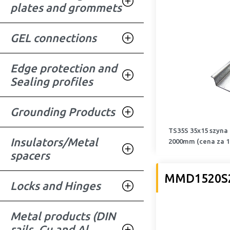
plates and grommets
GEL connections
Edge protection and
Sealing profiles
Grounding Products
TS35S 35x15 szyna
Insulators/Metal
2000mm (cena za 
spacers
MMD1520S
Locks and Hinges
Metal products (DIN
rails, Cu and Al