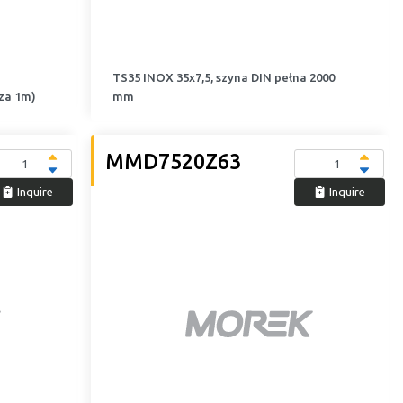
N
TS35 INOX 35x7,5, szyna DIN pełna 2000
za 1m)
mm
MMD7520Z63
Inquire
Inquire