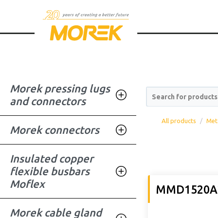
Morek pressing lugs
Search for products
and connectors
All products
Meta
Morek connectors
Insulated copper
flexible busbars
Moflex
MMD1520A
Morek cable gland