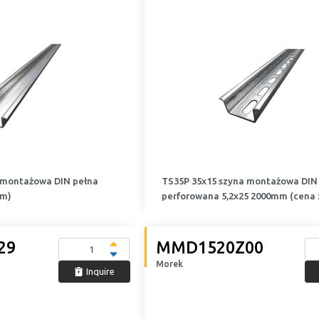
 montażowa DIN pełna
TS35P 35x15 szyna montażowa DIN
1m)
perforowana 5,2x25 2000mm (cena 
29
MMD1520Z00
Morek
Inquire