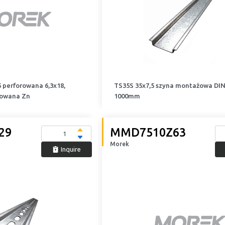
 perforowana 6,3x18,
TS35S 35x7,5 szyna montażowa DIN
zowana Zn
1000mm
29
MMD7510Z63
Morek
Inquire