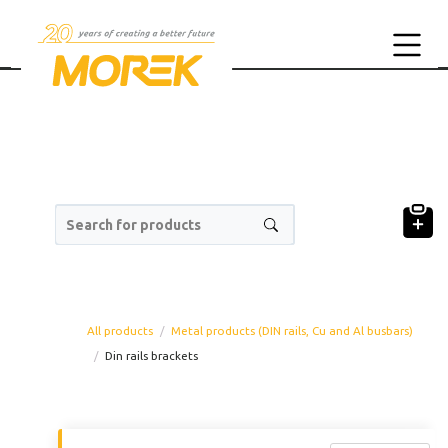
Search for products
All products
Metal products (DIN rails, Cu and Al busbars)
Din rails brackets
Product code
Prod