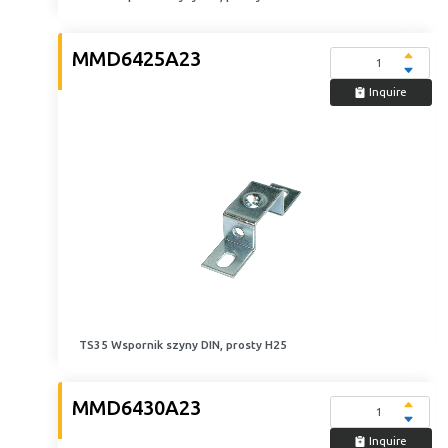
MMD6425A23
Inquire
TS35 Wspornik szyny DIN, prosty H25
MMD6430A23
Inquire